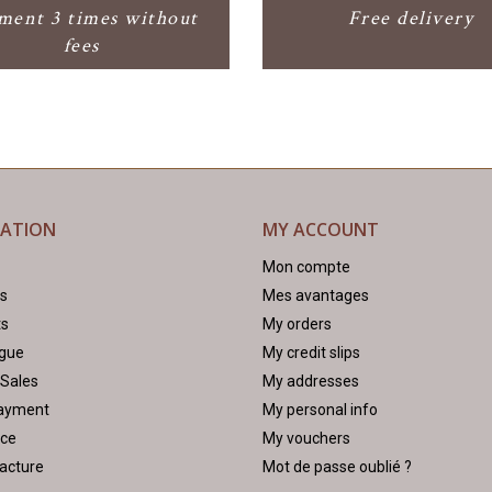
ment 3 times without
Free delivery
fees
MATION
MY ACCOUNT
Mon compte
us
Mes avantages
ts
My orders
ogue
My credit slips
 Sales
My addresses
ayment
My personal info
ice
My vouchers
acture
Mot de passe oublié ?