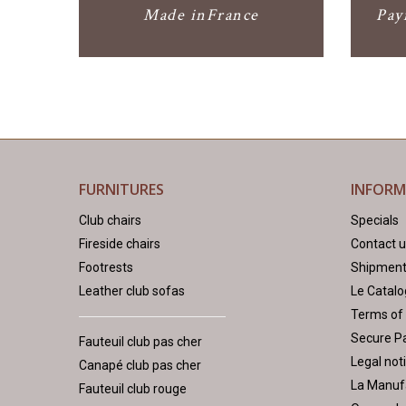
Made inFrance
Pay
FURNITURES
INFOR
Club chairs
Specials
Fireside chairs
Contact 
Footrests
Shipmen
Leather club sofas
Le Catal
Terms of
Secure P
Fauteuil club pas cher
Legal not
Canapé club pas cher
La Manuf
Fauteuil club rouge